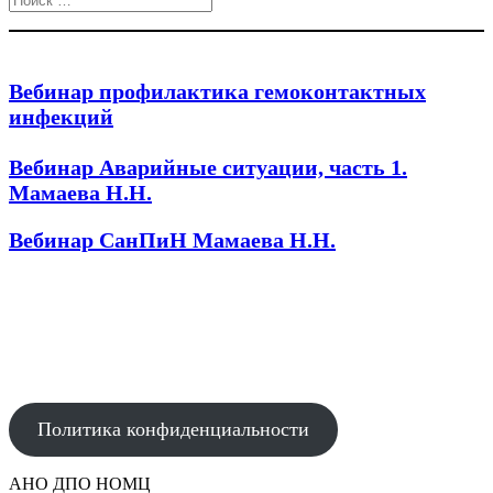
Вебинар профилактика гемоконтактных
инфекций
Вебинар Аварийные ситуации, часть 1.
Мамаева Н.Н.
Вебинар СанПиН Мамаева Н.Н.
АВТОНОМНАЯ НЕКОММЕРЧЕСКАЯ ОРГАНИЗАЦИЯ
ДОПОЛНИТЕЛЬНОГО ПРОФЕССИОНАЛЬНОГО ОБРАЗОВАНИЯ
"НАУЧНО-ОБРАЗОВАТЕЛЬНЫЙ МЕДИЦИНСКИЙ ЦЕНТР"
Политика конфиденциальности
АНО ДПО НОМЦ