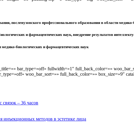
вания, послевузовского профессионального образования в области медико-
биологических и фармацевтических наук, внедрение результатов интеллекту
и медико-биологических и фармацевтических наук
ox_title=»» bar_type=»off» fullwidth=»1″ full_back_color=»» woo_b
 bar_type=»off» woo_bar_sort=»» full_back_color=»» box_size=»9″ cata
 связок – 36 часов
я инъекционных методов в эстетике лица