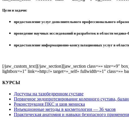
Цели и задачи:
предоставление услуг дополнительного профессионального образо
проведение научных исследований и разработок в области медико-
предоставление информационно-консультационных услуг в област
[/jaw_custom_text][/jaw_section][jaw_section class=»» size=»9″ b
lightbox=»1″ link=»http://» target=»_self» fullwidth=»1″ class=»»
КУРСЫ
Доступы на тазобедренном суставе
Первичное эндопротезирование коленного сустава, баланс
Реконструкция ПКС и шов мениска
Инъекционные методы в косметологии — 36 часов
Практическая анатомия и навыки безопасного применени
АВТОНОМНАЯ НЕКОММЕРЧЕСКАЯ ОРГАНИЗАЦИЯ