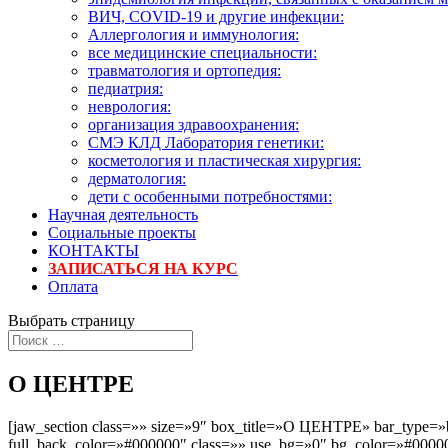
ВИЧ, COVID-19 и другие инфекции:
Аллергология и иммунология:
все медицинские специальности:
травматология и ортопедия:
педиатрия:
неврология:
организация здравоохранения:
СМЭ КЛД Лаборатория генетики:
косметология и пластическая хирургия:
дерматология:
дети с особенными потребностями:
Научная деятельность
Социальные проекты
КОНТАКТЫ
ЗАПИСАТЬСЯ НА КУРС
Оплата
Выбрать страницу
О ЦЕНТРЕ
[jaw_section class=»» size=»9″ box_title=»О ЦЕНТРЕ» bar_type=»
full_back_color=»#000000″ class=»» use_bg=»0″ bg_color=»#00000