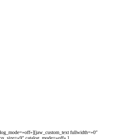
alog_mode=»off»][jaw_custom_text fullwidth=»0″
ox_size=»9″ catalog_mode=»off» ]