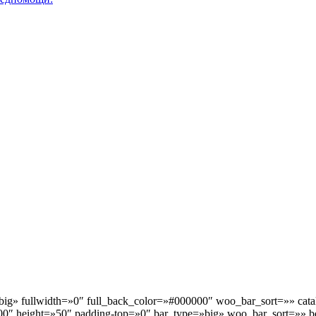
big» fullwidth=»0″ full_back_color=»#000000″ woo_bar_sort=»» cat
0″ height=»50″ padding-top=»0″ bar_type=»big» woo_bar_sort=»» b