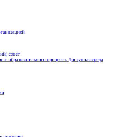
рганизацией
ий) совет
ть образовательного процесса. Доступная среда
ии
медпомощи: