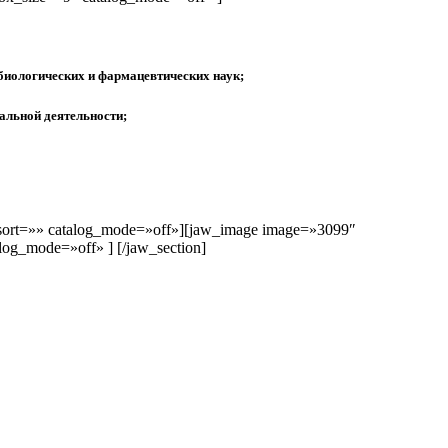
биологических и фармацевтических наук;
альной деятельности;
ar_sort=»» catalog_mode=»off»][jaw_image image=»3099″
log_mode=»off» ] [/jaw_section]