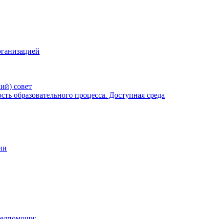
рганизацией
ий) совет
ть образовательного процесса. Доступная среда
ии
медпомощи: