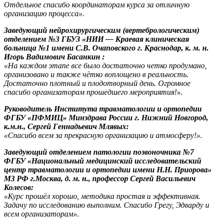
Отдельное спасибо координаторам курса за отличную
организацию процесса».
Заведующий нейрохирургическим (вертебрологическим)
отделением №3 ГБУЗ «НИИ — Краевая клиническая
больница №1 имени С.В. Очаповского г. Краснодар, к. м. н.
Игорь Вадимович Басанкин :
«На каждом этапе все было достаточно четко продумано,
организовано и также чётко воплощено в реальность.
Достаточно плотный и плодотворный день. Огромное
спасибо организаторам прошедшего мероприятия!».
Руководитель Института травматологии и ортопедии
ФГБУ «ПФМИЦ» Минздрава России г. Нижний Новгород,
к.м.н., Сергей Геннадьевич Млявых:
«Спасибо всем за прекрасную организацию и атмосферу!».
Заведующий отделением патологии позвоночника №7
ФГБУ «Национальный медицинский исследовательский
центр травматологии и ортопедии имени Н.Н. Приорова»
МЗ РФ г.Москва, д. м. н., профессор Сергей Васильевич
Колесов:
«Курс прошёл хорошо, методика простая и эффективная.
Задачу по исследованию выполним. Спасибо Грегу, Эдварду и
всем организаторам».