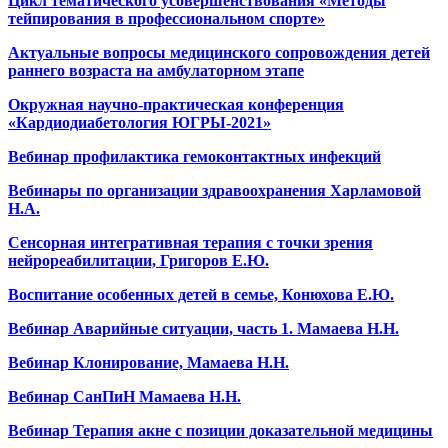
Цикл тематического усовершенствования «Методы
тейпирования в профессиональном спорте»
Актуальные вопросы медицинского сопровождения детей
раннего возраста на амбулаторном этапе
Окружная научно-практическая конференция
«Кардиодиабетология ЮГРЫ-2021»
Вебинар профилактика гемоконтактных инфекций
Вебинары по организации здравоохранения Харламовой
Н.А.
Сенсорная интегративная терапия с точки зрения
нейрореабилитации, Григоров Е.Ю.
Воспитание особенных детей в семье, Конюхова Е.Ю.
Вебинар Аварийные ситуации, часть 1. Мамаева Н.Н.
Вебинар Клонирование, Мамаева Н.Н.
Вебинар СанПиН Мамаева Н.Н.
Вебинар Терапия акне с позиции доказательной медицины