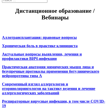
Дистанционное образование /
Вебинары
Аллотрансплантация: правовые вопросы
Хроническая боль в практике клинициста
Актуальные вопросы выявления, лечения и
профилактики ВИЧ-инфекции
Практическая анатомия мимических мышц лица и
безупречные протоколы применения ботулинического
нейропротеина типа А
Современный взгляд аллергологов и
оторинолярингологов на тактику ведения и лечение
аллергологических заболеваний
Респираторные вирусные инфекции, в том числе COVID-
19