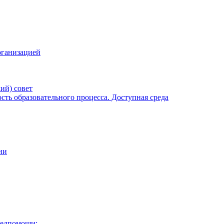
рганизацией
ий) совет
ть образовательного процесса. Доступная среда
ии
медпомощи: