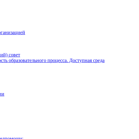
рганизацией
ий) совет
ть образовательного процесса. Доступная среда
ии
медпомощи: