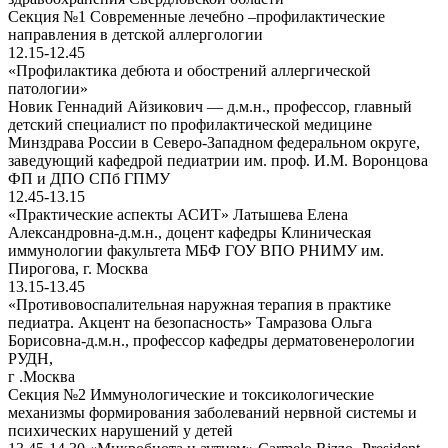
Секция №1 Современные лечебно –профилактические
направления в детской аллергологии
12.15-12.45
«Профилактика дебюта и обострений аллергической
патологии»
Новик Геннадий Айзикович — д.м.н., профессор, главный
детский специалист по профилактической медицине
Минздрава России в Северо-Западном федеральном округе,
заведующий кафедрой педиатрии им. проф. И.М. Воронцова
ФП и ДПО СПб ГПМУ
12.45-13.15
«Практические аспекты АСИТ» Латышева Елена
Александровна-д.м.н., доцент кафедры Клиническая
иммунологии факультета МБФ ГОУ ВПО РНИМУ им.
Пирогова, г. Москва
13.15-13.45
«Противовоспалительная наружная терапия в практике
педиатра. Акцент на безопасность» Тамразова Ольга
Борисовна-д.м.н., профессор кафедры дерматовенерологии
РУДН,
г .Москва
Секция №2 Иммунологические и токсикологические
механизмы формирования заболеваний нервной системы и
психических нарушений у детей