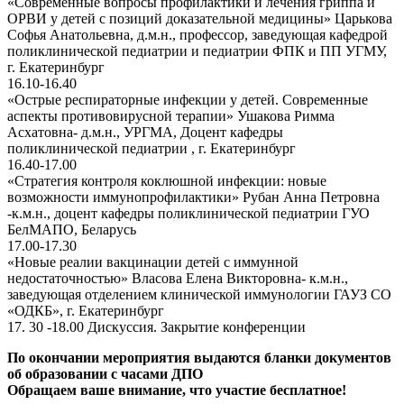
«Современные вопросы профилактики и лечения гриппа и
ОРВИ у детей с позиций доказательной медицины» Царькова
Софья Анатольевна, д.м.н., профессор, заведующая кафедрой
поликлинической педиатрии и педиатрии ФПК и ПП УГМУ,
г. Екатеринбург
16.10-16.40
«Острые респираторные инфекции у детей. Современные
аспекты противовирусной терапии» Ушакова Римма
Асхатовна- д.м.н., УРГМА, Доцент кафедры
поликлинической педиатрии , г. Екатеринбург
16.40-17.00
«Стратегия контроля коклюшной инфекции: новые
возможности иммунопрофилактики» Рубан Анна Петровна
-к.м.н., доцент кафедры поликлинической педиатрии ГУО
БелМАПО, Беларусь
17.00-17.30
«Новые реалии вакцинации детей с иммунной
недостаточностью» Власова Елена Викторовна- к.м.н.,
заведующая отделением клинической иммунологии ГАУЗ СО
«ОДКБ», г. Екатеринбург
17. 30 -18.00 Дискуссия. Закрытие конференции
По окончании мероприятия выдаются бланки документов
об образовании с часами ДПО
Обращаем ваше внимание, что участие бесплатное!