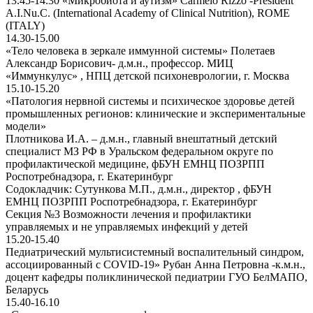
13.45-14.30 «Микробиота и аутизм» Carmelo Rizzo -President
A.I.Nu.C. (International Academy of Clinical Nutrition), ROME
(ITALY)
14.30-15.00
«Тело человека в зеркале иммунной системы» Полетаев
Александр Борисович- д.м.н., профессор. МИЦ
«Иммункулус» , НПЦ детской пcихоневрологии, г. Москва
15.10-15.20
«Патология нервной системы и психическое здоровье детей
промышленных регионов: клинические и экспериментальные
модели»
Плотникова И.А. – д.м.н., главный внештатный детский
специалист МЗ РФ в Уральском федеральном округе по
профилактической медицине, фБУН ЕМНЦ ПОЗРПП
Роспотребнадзора, г. Екатеринбург
Содокладчик: Сутункова М.П., д.м.н., директор , фБУН
ЕМНЦ ПОЗРПП Роспотребнадзора, г. Екатеринбург
Секция №3 Возможности лечения и профилактики
управляемых и не управляемых инфекций у детей
15.20-15.40
Педиатрический мультисистемный воспалительный синдром,
ассоциированный с COVID-19» Рубан Анна Петровна -к.м.н.,
доцент кафедры поликлинической педиатрии ГУО БелМАПО,
Беларусь
15.40-16.10