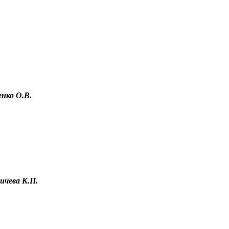
нко О.В.
ичева К.П.