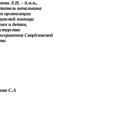
мова Л.Н.
– д.м.н.,
титель начальника
а организации
цинской помощи
рям и детям,
стерство
оохранения Свердловской
сти
ова С.А