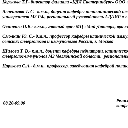
Коржова Т.Г- директор филиала «КДЛ Екатеринбург» ООО
Лепешкова Т. С. -к.м.н., доцент кафедры поликлинической 
университет МЗ РФ, региональный руководитель АДАИР в г. 
Осипенко О.В.- к.м.н., главный врач МЦ «Мой Доктор», врач
Смолкин Ю. С.- д.м.н., профессор кафедры клинической и
детских аллергологов и иммунологов России, г. Москва
Шилова Т. В.- к.м.н., доцент кафедры педиатрии, клинич
аллерголог-иммунолог МЗ Челябинской области, региональн
Царькова С.А.- д.м.н., профессор, заведующая кафедрой пол
Регис
08.20-09.00
конф