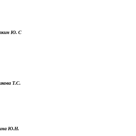
кин Ю. С
кова Т.С.
ина Ю.Н.