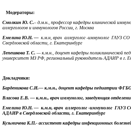
Модераторы:
Смолкин Ю. С.
–
д.м.н., профессор кафедры клинической имм
аллергологов и иммунологов России, г. Москва
Емелина Ю.Н. —
к.м.н, врач аллерголог -иммунолог ГАУЗ С
Свердловской области, г. Екатеринбург
Лепешкова Т. С.
—
к.м.н., доцент кафедры поликлинической п
университет МЗ РФ, региональный руководитель АДАИР в г. Е
Докладчики:
Барденикова С.И.
—
к.м.н., доцент кафедры педиатрии ФГБ
Власова Е.В. — к.м.н., врач иммунолог, заведующая отдел
Емелина Ю.Н. — к.м.н, врач аллерголог -иммунолог ГАУЗ С
АДАИР в Свердловской области, г. Екатеринбург
Кузьмичева К.П.- ассистент кафедры инфекционных болезне