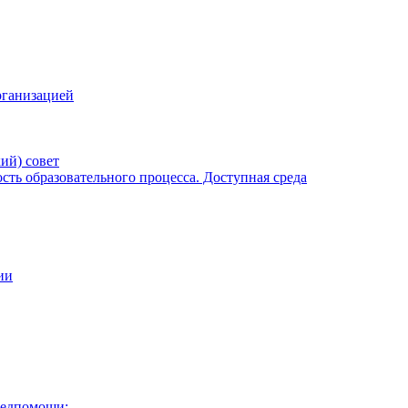
рганизацией
ий) совет
ть образовательного процесса. Доступная среда
ии
медпомощи: