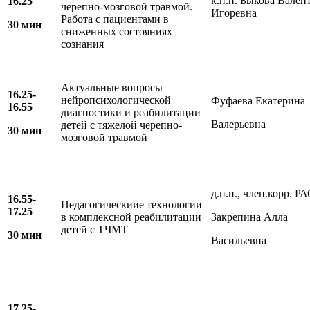
к.п.н. Быкова Вален
16.25
черепно-мозговой травмой.
Игоревна
Работа с пациентами в
30 мин
сниженных состояниях
сознания
Актуальные вопросы
16.25-
нейропсихологической
Фуфаева Екатерина
16.55
диагностики и реабилитации
Валерьевна
детей с тяжелой черепно-
30 мин
мозговой травмой
д.п.н., член.корр. Р
16.55-
Педагогическиие технологии
17.25
в комплексной реабилитации
Закрепина Алла
детей с ТЧМТ
30 мин
Васильевна
17.25-