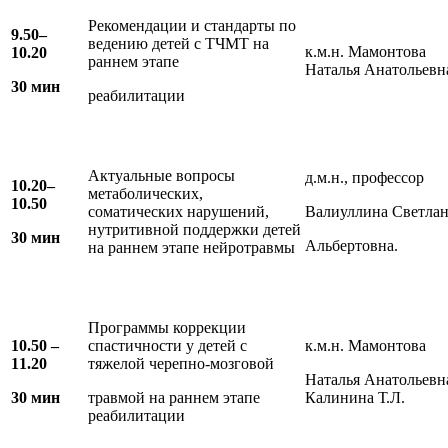
Рекомендации и стандарты по
9.50–
ведению детей с ТЧМТ на
к.м.н. Мамонтова
10.20
раннем этапе
Наталья Анатольевн
30 мин
реабилитации
Актуальные вопросы
д.м.н., профессор
10.20–
метаболических,
10.50
соматических нарушений,
Валиуллина Светла
нутритивной поддержки детей
30 мин
Альбертовна.
на раннем этапе нейротравмы
Программы коррекции
10.50 –
спастичности у детей с
к.м.н. Мамонтова
11.20
тяжелой черепно-мозговой
Наталья Анатольевн
30 мин
травмой на раннем этапе
Калинина Т.Л.
реабилитации