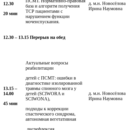
ПСМТ. Нормативно-правовая
д. м.н. Новосёлова
12.
30
база и алгоритм получения
Ирина Наумовна
ТСР пациентами с
20
мин
нарушением функции
мочеиспускания.
12.30 – 13.15 Перерыв на обед
Актуальные вопросы
реабилитации
детей с ПСМТ: ошибки в
диагностике изолированной
13.15 –
травмы спинного мозга у
д. м.н. Новосёлова
1
4
.
00
детей (SCIWORA и
Ирина Наумовна
SCIWONA),
45
мин
подходы к коррекции
спастического синдрома,
автономная вегетативная
дисрефлексия.