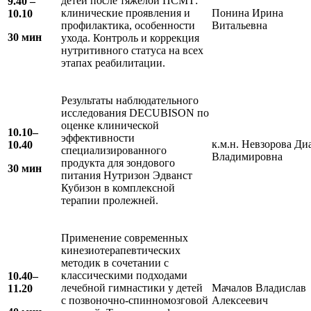
детей после тяжелой ПСМТ:
9.
4
0 –
клинические проявления и
Понина Ирина
10.
10
профилактика, особенности
Витальевна
30 мин
ухода. Контроль и коррекция
нутритивного статуса на всех
этапах реабилитации.
Результаты наблюдательного
исследования DECUBISON по
оценке клинической
10.
10
–
эффективности
к.м.н. Невзорова Ди
10.
40
специализированного
Владимировна
продукта для зондового
30 мин
питания Нутризон Эдванст
Кубизон в комплексной
терапии пролежней.
Применение современных
кинезиотерапевтических
методик в сочетании с
классическими подходами
10.
4
0–
лечебной гимнастики у детей
Мачалов Владислав
1
1
.
2
0
с позвоночно-спинномозговой
Алексеевич