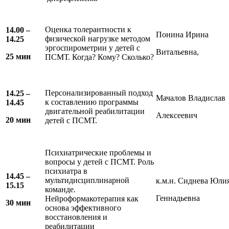
Оценка толерантности к
14
.
00
–
Понина Ирина
физической нагрузке методом
14.
2
5
эргоспирометрии у детей с
Витальевна,
25
мин
ПСМТ. Когда? Кому? Сколько?
Персонализированный подход
14.
2
5 –
Мачалов Владислав
к составлению программы
14.45
двигательной реабилитации
Алексеевич
2
0 мин
детей с ПСМТ.
Психиатрические проблемы и
вопросы у детей с ПСМТ. Роль
психиатра в
14.45 –
мультидисциплинарной
к.м.н. Сиднева Юли
15.15
команде.
Геннадьевна
Нейроформакотерапия как
30 мин
основа эффективного
восстановления и
реабилитации