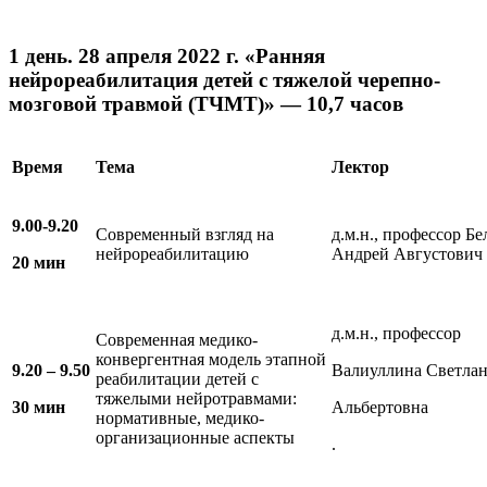
1 день. 28 апреля 2022 г. «Ранняя
нейрореабилитация детей с тяжелой черепно-
мозговой травмой (ТЧМТ)» — 10,7 часов
Время
Тема
Лектор
9.00-9.20
Современный взгляд на
д.м.н., профессор Б
нейрореабилитацию
Андрей Августович
20 мин
д.м.н., профессор
Современная медико-
конвергентная модель этапной
9.20 – 9.50
Валиуллина Светла
реабилитации детей с
тяжелыми нейротравмами:
30 мин
Альбертовна
нормативные, медико-
организационные аспекты
.