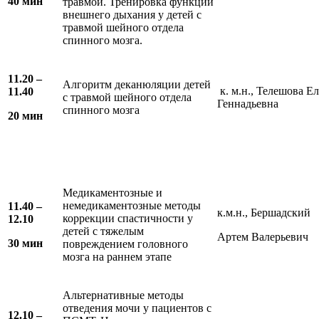
4
0 мин
травмой. Тренировка функции
внешнего дыхания у детей с
травмой шейного отдела
спинного мозга.
1
1
.
2
0 –
Алгоритм деканюляции детей
к. м.н., Телешова Е
1
1
.
4
0
с травмой шейного отдела
Геннадьевна
спинного мозга
2
0 мин
Медикаментозные и
немедикаментозные методы
11.
4
0 –
к.м.н., Бершадский
коррекции спастичности у
12.
1
0
детей с тяжелым
Артем Валерьевич
30 мин
повреждением головного
мозга на раннем этапе
Альтернативные методы
отведения мочи у пациентов с
1
2
.
1
0 –