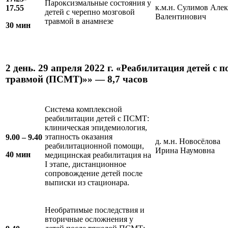
Пароксизмальные состояния у
к.м.н. Сулимов Але
17.55
детей с черепно мозговой
Валентинович
травмой в анамнезе
30 мин
2 день. 29 апреля 2022 г. «Реабилитация детей с
травмой (ПСМТ)»» — 8,7 часов
Система комплексной
реабилитации детей с ПСМТ:
клиническая эпидемиология,
этапность оказания
9.00 – 9.
4
0
д. м.н. Новосёлова
реабилитационной помощи,
Ирина Наумовна
4
0 мин
медицинская реабилитация на
I этапе, дистанционное
сопровождение детей после
выписки из стационара.
Необратимые последствия и
вторичные осложнения у