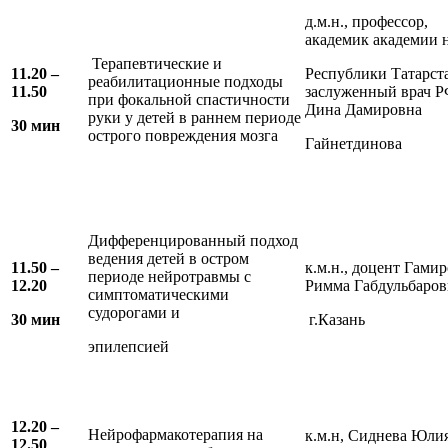
д.м.н., профессор,
академик академии 
Терапевтические и
11.20 –
Республики Татарст
реабилитационные подходы
11.50
заслуженный врач 
при фокальной спастичности
Дина Дамировна
руки у детей в раннем периоде
30 мин
острого повреждения мозга
Гайнетдинова
Дифференцированный подход
ведения детей в остром
11.50 –
к.м.н., доцент Гами
периоде нейротравмы с
12.20
Римма Габдульбаров
симптоматическими
судорогами и
30 мин
г.Казань
эпилепсией
12.20 –
Нейрофармакотерапия на
к.м.н, Сиднева Юли
12.50