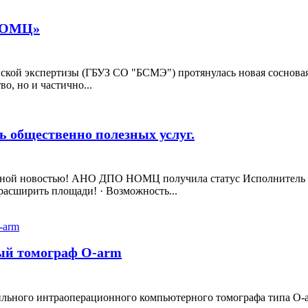
«НОМЦ»
цинской экспертизы (ГБУЗ СО "БСМЭ") протянулась новая сосн
о, но и частично...
общественно полезных услуг.
тной новостью! АНО ДПО НОМЦ получила статус Исполнитель общ
расширить площади! · Возможность...
й томограф О-arm
ного интраоперационного компьютерного томографа типа О-ar