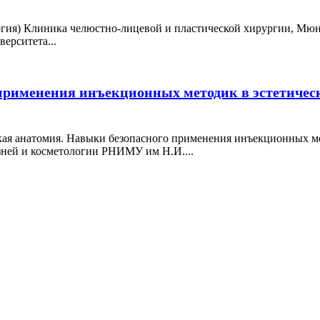
логия) Клиника челюстно-лицевой и пластической хирургии, Мю
ерситета...
применения инъекционных методик в эстетичес
ческая анатомия. Навыки безопасного применения инъекционных
ей и косметологии РНИМУ им Н.И....