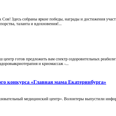
Сов! Здесь собраны яркие победы, награды и достижения участ
орства, таланта и вдохновения!...
аш центр готов предложить вам спектр оздоровительных реабил
доровьякриотерапия и криомассаж -...
ого конкурса «Главная мама Екатеринбурга»
азовательный медицинский центр». Волонтеры выпустили инфо