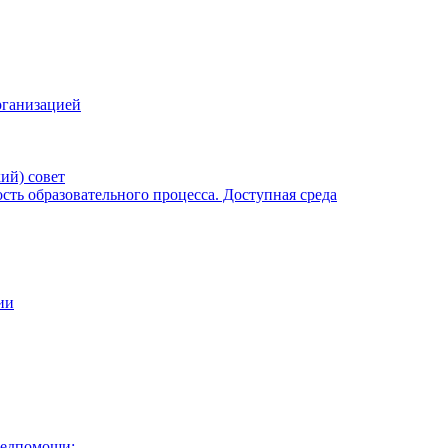
рганизацией
ий) совет
ть образовательного процесса. Доступная среда
ии
медпомощи: