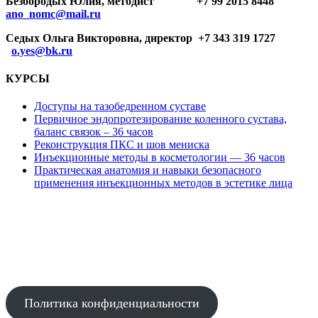
Безбородых Юлия, методист +7 99 2015 8448
ano_nomc@mail.ru
Седых Ольга Викторовна, директор +7 343 319 1727
o.yes@bk.ru
КУРСЫ
Доступы на тазобедренном суставе
Первичное эндопротезирование коленного сустава,
баланс связок – 36 часов
Реконструкция ПКС и шов мениска
Инъекционные методы в косметологии — 36 часов
Практическая анатомия и навыки безопасного
применения инъекционных методов в эстетике лица
АВТОНОМНАЯ НЕКОММЕРЧЕСКАЯ ОРГАНИЗАЦИЯ
ДОПОЛНИТЕЛЬНОГО ПРОФЕССИОНАЛЬНОГО ОБРАЗОВАНИЯ
"НАУЧНО-ОБРАЗОВАТЕЛЬНЫЙ МЕДИЦИНСКИЙ ЦЕНТР"
Политика конфиденциальности