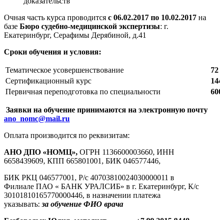
доказательств
Очная часть курса проводится
с 06.02.2017 по 10.02.2017
на
базе
Бюро судебно-медицинской экспертизы
: г.
Екатеринбург, Серафимы Дерябиной, д.41
Сроки обучения и условия:
Тематическое усовершенствование
72
Сертификационный курс
14
Первичная переподготовка по специальности
60
Заявки на обучение принимаются на электронную почту
ano_nomc@mail.ru
Оплата производится по реквизитам:
АНО
ДПО
«НОМЦ»,
ОГРН 1136600003660, ИНН
6658439609, КПП 665801001, БИК 046577446,
БИК РКЦ 046577001, Р/с 40703810024030000011 в
Филиале ПАО « БАНК УРАЛСИБ» в г. Екатеринбург, К/с
30101810165770000446, в назначении платежа
указывать:
за
обучение
ФИО врача